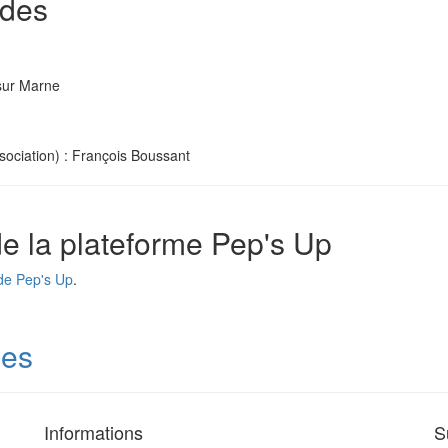
rdes
 sur Marne
ssociation) : François Boussant
 de la plateforme Pep's Up
de Pep's Up
.
des
Informations
S